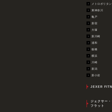
メトロポリタン
東神奈川
亀戸
新宿
大塚
新川崎
浦和
板橋
横浜
川崎
新潟
新小岩
JEXER FIT
ジェクサー・
フラット