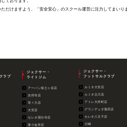
施しております。
いただけますよう、「安全安心」のスクール運営に注力してまいり
ジェクサー・
ジェクサー・
クラブ
フットサルクラブ
ライトジム
ルミネ大宮店
アーバン保土ヶ谷店
ルミネ立川店
吉祥寺店
アトレ大井町店
等々力店
グランデュオ蒲田店
大宮店
セレオ八王子店
セレオ国分寺店
川崎
東小金井店