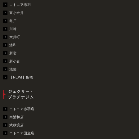
コトニア赤羽
東小金井
亀戸
川崎
大井町
浦和
新宿
新小岩
池袋
【NEW!】板橋
ジェクサー・
プラチナジム
コトニア赤羽店
南浦和店
武蔵境店
コトニア国立店