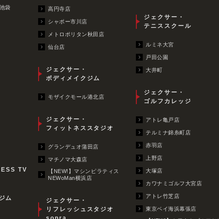
池袋
高円寺店
ジェクサー・
シャポー市川店
テニススクール
メトロポリタン秋田店
ルミネ大宮
仙台店
戸田公園
ジェクサー・
大井町
ボディメイクジム
ジェクサー・
モザイクモール港北店
ゴルフカレッジ
ジェクサー・
アトレ亀戸店
フィットネススタジオ
テルミナ錦糸町店
赤羽店
グランデュオ蒲田店
上野店
マチノマ大森店
NESS TV
大塚店
【NEW!】マシンピラティス
NEWoMan横浜店
カワナミゴルフ大宮店
アトレ竹芝店
ジム
ジェクサー・
リフレッシュスタジオ
東京ベイ海浜幕張店
sopra