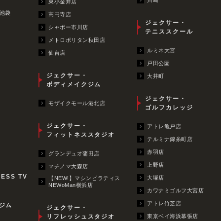
東小金井店
池袋
高円寺店
ジェクサー・
シャポー市川店
テニススクール
メトロポリタン秋田店
ルミネ大宮
仙台店
戸田公園
ジェクサー・
大井町
ボディメイクジム
ジェクサー・
モザイクモール港北店
ゴルフカレッジ
ジェクサー・
アトレ亀戸店
フィットネススタジオ
テルミナ錦糸町店
赤羽店
グランデュオ蒲田店
上野店
マチノマ大森店
NESS TV
大塚店
【NEW!】マシンピラティス
NEWoMan横浜店
カワナミゴルフ大宮店
アトレ竹芝店
ジム
ジェクサー・
リフレッシュスタジオ
東京ベイ海浜幕張店