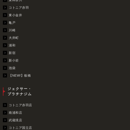
コトニア赤羽
東小金井
亀戸
川崎
大井町
浦和
新宿
新小岩
池袋
【NEW!】板橋
ジェクサー・
プラチナジム
コトニア赤羽店
南浦和店
武蔵境店
コトニア国立店