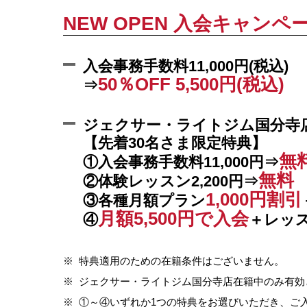
NEW OPEN 入会キャンペ
入会事務手数料11,000円(税込)
50％OFF 5,500円(税込)
⇒
ジェクサー・ライトジム国分寺
【先着30名さま限定特典】
無
①入会事務手数料11,000円⇒
無料
②体験レッスン2,200円⇒
1,000円割引
③各種月額プラン
月額5,500円で入会
④
＋レッ
※
特典適用のための在籍条件はございません。
※
ジェクサー・ライトジム国分寺店在籍中のみ有効
※
①～④いずれか1つの特典をお選びいただき、ご