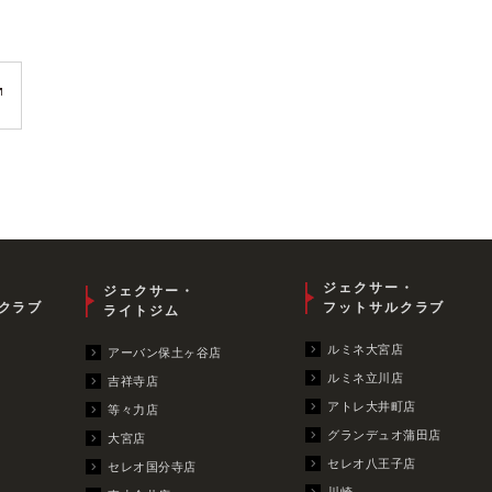
ジェクサー・
ジェクサー・
クラブ
フットサルクラブ
ライトジム
ルミネ大宮店
アーバン保土ヶ谷店
ルミネ立川店
吉祥寺店
アトレ大井町店
等々力店
グランデュオ蒲田店
大宮店
セレオ八王子店
セレオ国分寺店
川崎