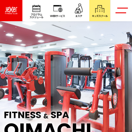
FITNESS
SPA
&
OIMACHI