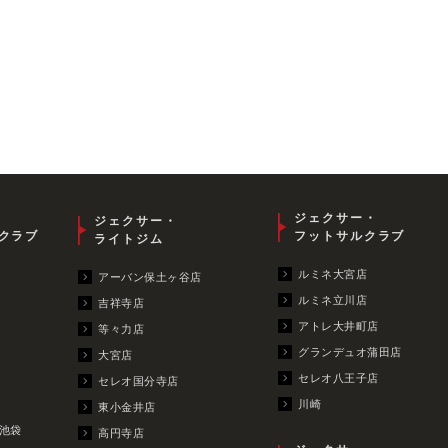
ジェクサー・
ジェクサー・
クラブ
フットサルクラブ
ライトジム
ルミネ大宮店
アーバン保土ヶ谷店
ルミネ立川店
吉祥寺店
アトレ大井町店
等々力店
グランデュオ蒲田店
大宮店
セレオ八王子店
セレオ国分寺店
川崎
東小金井店
池袋
高円寺店