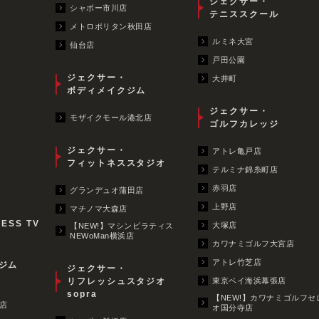
ジェクサー・
シャポー市川店
テニススクール
メトロポリタン秋田店
ルミネ大宮
仙台店
戸田公園
ジェクサー・
大井町
ボディメイクジム
ジェクサー・
モザイクモール港北店
ゴルフカレッジ
ジェクサー・
アトレ亀戸店
フィットネススタジオ
テルミナ錦糸町店
赤羽店
グランデュオ蒲田店
上野店
マチノマ大森店
NESS TV
大塚店
【NEW!】マシンピラティス
NEWoMan横浜店
カワナミゴルフ大宮店
アトレ竹芝店
ジム
ジェクサー・
リフレッシュスタジオ
東京ベイ海浜幕張店
sopra
【NEW!】カワナミゴルフセ
店
オ国分寺店