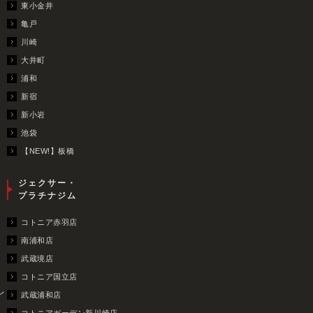
東小金井
亀戸
川崎
大井町
浦和
新宿
新小岩
池袋
【NEW!】板橋
ジェクサー・
プラチナジム
コトニア赤羽店
南浦和店
武蔵境店
コトニア国立店
レ
武蔵浦和店