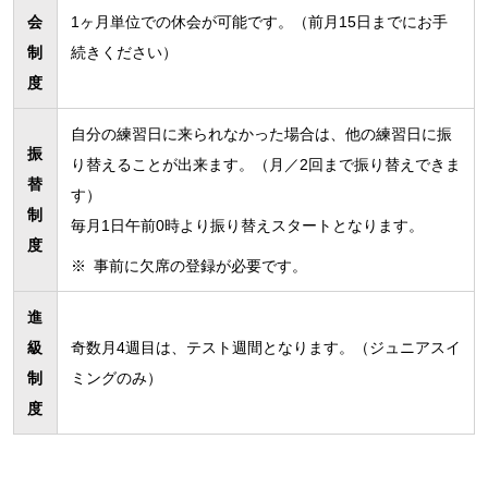
会
1ヶ月単位での休会が可能です。（前月15日までにお手
制
続きください）
度
自分の練習日に来られなかった場合は、他の練習日に振
振
り替えることが出来ます。（月／2回まで振り替えできま
替
す）
制
毎月1日午前0時より振り替えスタートとなります。
度
※
事前に欠席の登録が必要です。
進
級
奇数月4週目は、テスト週間となります。（ジュニアスイ
制
ミングのみ）
度