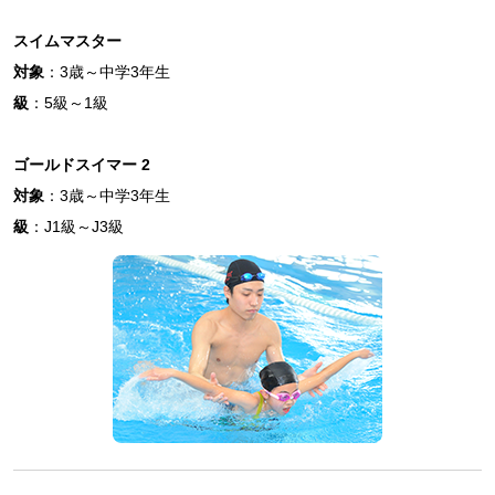
スイムマスター
対象
：3歳～中学3年生
級
：5級～1級
ゴールドスイマー 2
対象
：3歳～中学3年生
級
：J1級～J3級