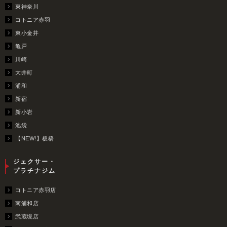
東神奈川
コトニア赤羽
東小金井
亀戸
川崎
大井町
浦和
新宿
新小岩
池袋
【NEW!】板橋
ジェクサー・
プラチナジム
コトニア赤羽店
南浦和店
武蔵境店