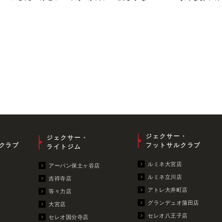
ジェクサー・
ジェクサー・
クラブ
フットサルクラブ
ライトジム
ルミネ大宮店
アーバン保土ヶ谷店
ルミネ立川店
吉祥寺店
アトレ大井町店
等々力店
グランデュオ蒲田店
大宮店
セレオ八王子店
セレオ国分寺店