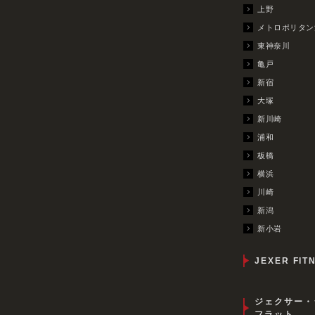
上野
メトロポリタン
東神奈川
亀戸
新宿
大塚
新川崎
浦和
板橋
横浜
川崎
新潟
新小岩
JEXER FIT
ジェクサー・
フラット