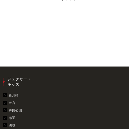
ジェクサー・
キッズ
新川崎
大宮
戸田公園
赤羽
四谷