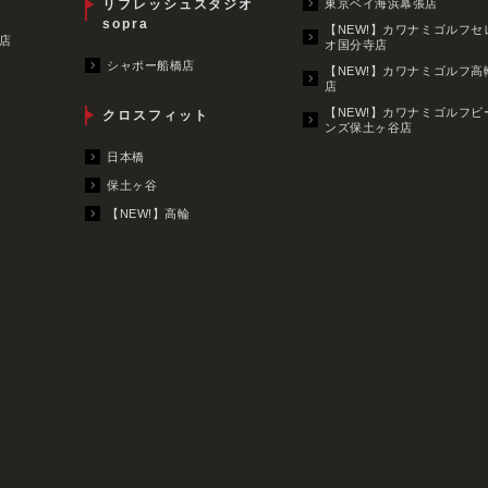
リフレッシュスタジオ
東京ベイ海浜幕張店
sopra
【NEW!】カワナミゴルフセ
店
オ国分寺店
シャポー船橋店
【NEW!】カワナミゴルフ高
店
【NEW!】カワナミゴルフビ
クロスフィット
ンズ保土ヶ谷店
日本橋
保土ヶ谷
【NEW!】高輪