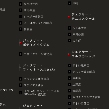
川崎
東小金井店
池袋
高円寺店
ジェクサー・
シャポー市川店
テニススクール
メトロポリタン秋田店
ルミネ大宮
仙台店
戸田公園
ジェクサー・
大井町
ボディメイクジム
ジェクサー・
モザイクモール港北店
ゴルフカレッジ
ジェクサー・
アトレ亀戸店
フィットネススタジオ
テルミナ錦糸町店
赤羽店
グランデュオ蒲田店
上野店
マチノマ大森店
NESS TV
大塚店
【NEW!】マシンピラティス
NEWoMan横浜店
カワナミゴルフ大宮店
アトレ竹芝店
ジム
ジェクサー・