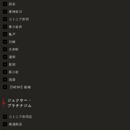
四谷
東神奈川
コトニア赤羽
東小金井
亀戸
川崎
大井町
浦和
新宿
新小岩
池袋
【NEW!】板橋
ジェクサー・
プラチナジム
コトニア赤羽店
南浦和店