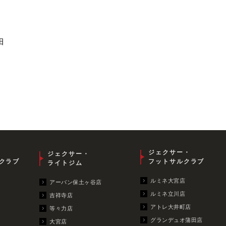
田
ジェクサー・
ジェクサー・
クラブ
フットサルクラブ
ライトジム
ルミネ大宮店
アーバン保土ヶ谷店
ルミネ立川店
吉祥寺店
アトレ大井町店
等々力店
グランデュオ蒲田店
大宮店