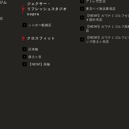
アトレ竹芝店
ジム
ジェクサー・
リフレッシュスタジオ
東京ベイ海浜幕張店
sopra
【NEW!】カワナミゴルフセ
店
オ国分寺店
シャポー船橋店
【NEW!】カワナミゴルフ高
店
【NEW!】カワナミゴルフビ
クロスフィット
ンズ保土ヶ谷店
日本橋
保土ヶ谷
【NEW!】高輪