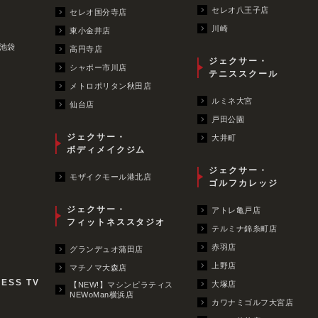
セレオ八王子店
セレオ国分寺店
川崎
東小金井店
池袋
高円寺店
ジェクサー・
シャポー市川店
テニススクール
メトロポリタン秋田店
ルミネ大宮
仙台店
戸田公園
ジェクサー・
大井町
ボディメイクジム
ジェクサー・
モザイクモール港北店
ゴルフカレッジ
ジェクサー・
アトレ亀戸店
フィットネススタジオ
テルミナ錦糸町店
赤羽店
グランデュオ蒲田店
上野店
マチノマ大森店
NESS TV
大塚店
【NEW!】マシンピラティス
NEWoMan横浜店
カワナミゴルフ大宮店