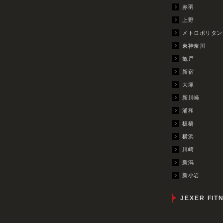
赤羽
上野
メトロポリタン
東神奈川
亀戸
新宿
大塚
新川崎
浦和
板橋
横浜
川崎
新潟
新小岩
JEXER FIT