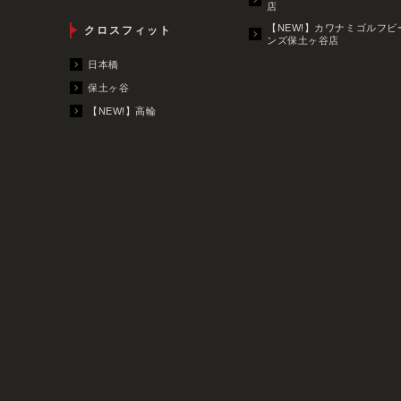
店
【NEW!】カワナミゴルフビ
クロスフィット
ンズ保土ヶ谷店
日本橋
保土ヶ谷
【NEW!】高輪