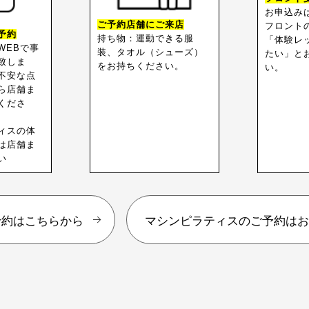
お申込み
ご予約店舗にご来店
フロント
予約
持ち物：運動できる服
「体験レ
WEBで事
装、タオル（シューズ）
たい」と
致しま
をお持ちください。
い。
不安な点
ら店舗ま
くださ
ィスの体
は店舗ま
い
予約はこちらから
マシンピラティスのご予約は