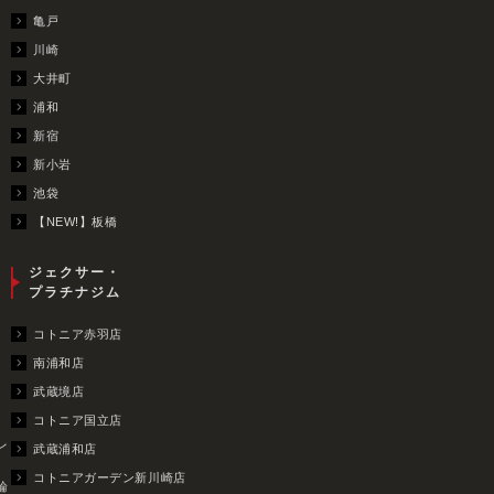
亀戸
川崎
大井町
浦和
新宿
新小岩
池袋
【NEW!】板橋
ジェクサー・
プラチナジム
コトニア赤羽店
南浦和店
武蔵境店
コトニア国立店
レ
武蔵浦和店
コトニアガーデン新川崎店
輪