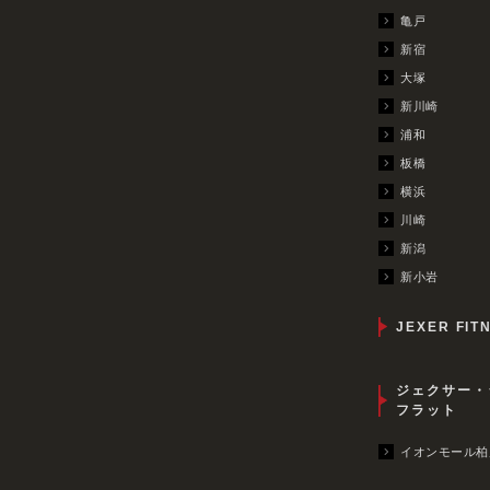
亀戸
新宿
大塚
新川崎
浦和
板橋
横浜
川崎
新潟
新小岩
JEXER FIT
ジェクサー・
フラット
イオンモール柏