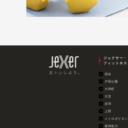
ジェクサー・
フィットネス
四谷
戸田公園
大井町
大宮
赤羽
上野
メトロポリタン
東神奈川