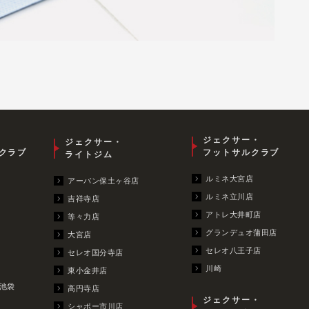
ジェクサー・
ジェクサー・
クラブ
フットサルクラブ
ライトジム
ルミネ大宮店
アーバン保土ヶ谷店
ルミネ立川店
吉祥寺店
アトレ大井町店
等々力店
グランデュオ蒲田店
大宮店
セレオ八王子店
セレオ国分寺店
川崎
東小金井店
池袋
高円寺店
ジェクサー・
シャポー市川店