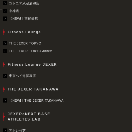
コトニア武蔵浦和店
ー
中神店
【NEW!】西船橋店
Fitness Lounge
THE JEXER TOKYO
THE JEXER TOKYO Annex
Fitness Lounge JEXER
東京ベイ海浜幕張
THE JEXER TAKANAWA
【NEW!】THE JEXER TAKANAWA
JEXER×NEXT BASE
ATHLETES LAB
アトレ竹芝