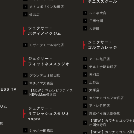
テニススクール
メトロポリタン秋田店
ルミネ大宮
仙台店
戸田公園
ジェクサー・
大井町
ボディメイクジム
ジェクサー・
モザイクモール港北店
ゴルフカレッジ
ジェクサー・
アトレ亀戸店
フィットネススタジオ
テルミナ錦糸町店
赤羽店
グランデュオ蒲田店
上野店
マチノマ大森店
NESS TV
大塚店
【NEW!】マシンピラティス
NEWoMan横浜店
カワナミゴルフ大宮店
アトレ竹芝店
ジム
ジェクサー・
リフレッシュスタジオ
東京ベイ海浜幕張店
sopra
【NEW!】カワナミゴルフセ
店
オ国分寺店
シャポー船橋店
【NEW!】カワナミゴルフ高