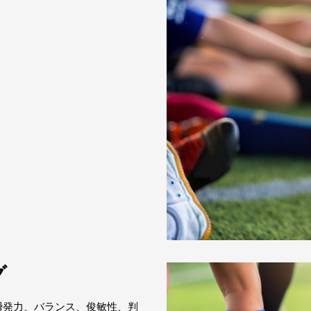
グ
瞬発力、バランス、俊敏性、判