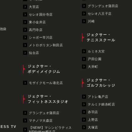
グランデュオ蒲田店
大宮店
セレオ八王子店
セレオ国分寺店
川崎
東小金井店
池袋
高円寺店
ジェクサー・
シャポー市川店
テニススクール
メトロポリタン秋田店
ルミネ大宮
仙台店
戸田公園
ジェクサー・
大井町
ボディメイクジム
ジェクサー・
モザイクモール港北店
ゴルフカレッジ
ジェクサー・
アトレ亀戸店
フィットネススタジオ
テルミナ錦糸町店
赤羽店
グランデュオ蒲田店
上野店
マチノマ大森店
NESS TV
大塚店
【NEW!】マシンピラティス
NEWoMan横浜店