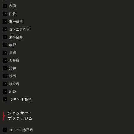
赤羽
四谷
東神奈川
コトニア赤羽
東小金井
亀戸
川崎
大井町
浦和
新宿
新小岩
池袋
【NEW!】板橋
ジェクサー・
プラチナジム
コトニア赤羽店