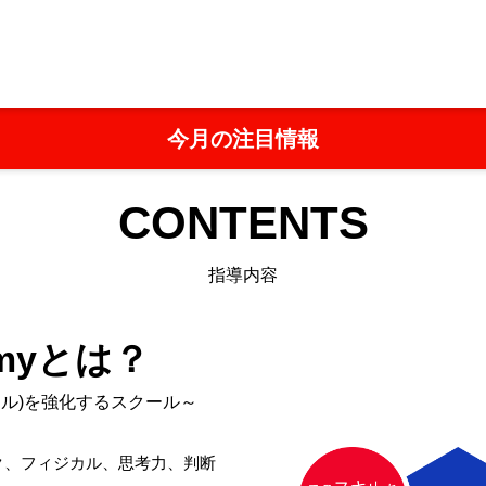
xer Football Academy
指導内容
今月の注目情報
CONTENTS
指導内容
demyとは？
ル)を強化するスクール～
ク、フィジカル、思考力、判断