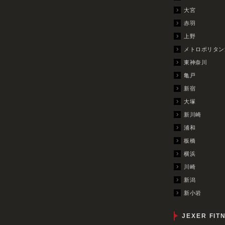
大宮
赤羽
上野
メトロポリタン
東神奈川
亀戸
新宿
大塚
新川崎
浦和
板橋
横浜
川崎
新潟
新小岩
JEXER FIT