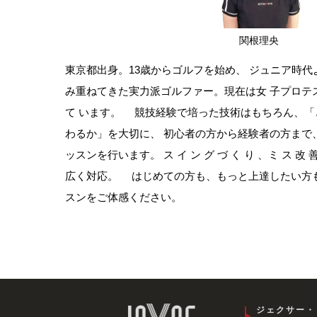
関根理央
東京都出身。13歳からゴルフを始め、 ジュニア時
み重ねてきた実力派ゴルファー。現在は女 子プロテ
て います。 競技経験で培った技術はもちろん、「
わるか」を大切に、 初心者の方から経験者の方まで
ッスンを行います。 ス イ ン グ づ く り 、ミ ス 改 善
広く対応。 はじめての方も、もっと上達したい方も
スンをご体感ください。
ジェクサー・