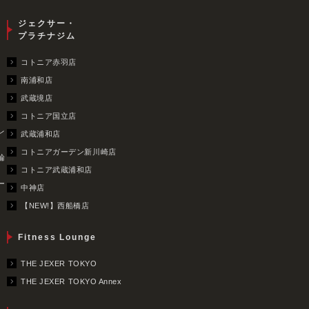
ジェクサー・
プラチナジム
コトニア赤羽店
南浦和店
武蔵境店
コトニア国立店
レ
武蔵浦和店
コトニアガーデン新川崎店
輪
コトニア武蔵浦和店
ー
中神店
【NEW!】西船橋店
Fitness Lounge
THE JEXER TOKYO
THE JEXER TOKYO Annex