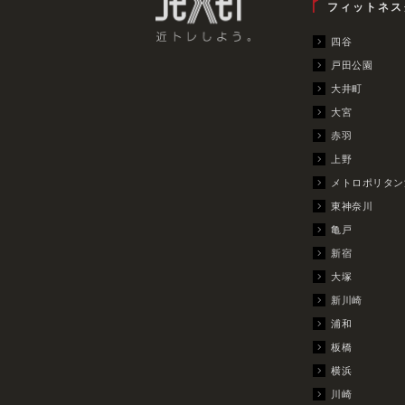
フィットネス
四谷
戸田公園
大井町
大宮
赤羽
上野
メトロポリタン
東神奈川
亀戸
新宿
大塚
新川崎
浦和
板橋
横浜
川崎