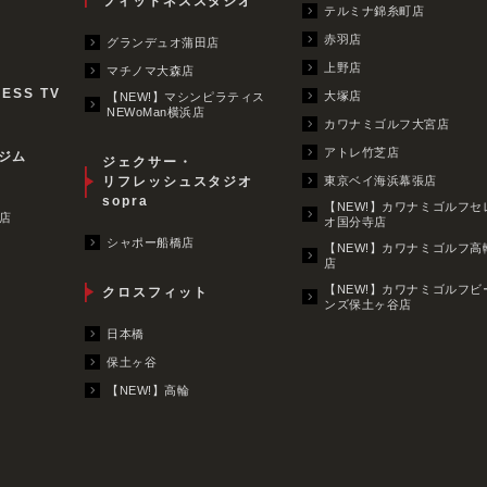
フィットネススタジオ
テルミナ錦糸町店
赤羽店
グランデュオ蒲田店
上野店
マチノマ大森店
NESS TV
大塚店
【NEW!】マシンピラティス
NEWoMan横浜店
カワナミゴルフ大宮店
アトレ竹芝店
ジム
ジェクサー・
リフレッシュスタジオ
東京ベイ海浜幕張店
sopra
【NEW!】カワナミゴルフセ
店
オ国分寺店
シャポー船橋店
【NEW!】カワナミゴルフ高
店
【NEW!】カワナミゴルフビ
クロスフィット
ンズ保土ヶ谷店
日本橋
保土ヶ谷
【NEW!】高輪