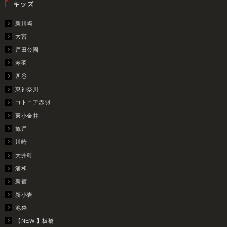
キッズ
新川崎
大宮
戸田公園
赤羽
四谷
東神奈川
コトニア赤羽
東小金井
亀戸
川崎
大井町
浦和
新宿
新小岩
池袋
【NEW!】板橋