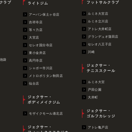
クラブ
フットサルクラブ
ライトジム
ルミネ大宮店
アーバン保土ヶ谷店
ルミネ立川店
吉祥寺店
アトレ大井町店
等々力店
グランデュオ蒲田店
大宮店
セレオ八王子店
セレオ国分寺店
川崎
東小金井店
池袋
高円寺店
ジェクサー・
シャポー市川店
テニススクール
メトロポリタン秋田店
ルミネ大宮
仙台店
戸田公園
ジェクサー・
大井町
ボディメイクジム
ジェクサー・
モザイクモール港北店
ゴルフカレッジ
ジェクサー・
アトレ亀戸店