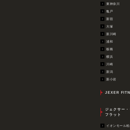
東神奈川
亀戸
新宿
大塚
新川崎
浦和
板橋
横浜
川崎
新潟
新小岩
JEXER FIT
ジェクサー・
フラット
イオンモール柏