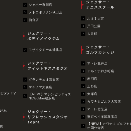
ジェクサー・
シャポー市川店
テニススクール
メトロポリタン秋田店
ルミネ大宮
仙台店
戸田公園
ジェクサー・
大井町
ボディメイクジム
ジェクサー・
モザイクモール港北店
ゴルフカレッジ
ジェクサー・
アトレ亀戸店
フィットネススタジオ
テルミナ錦糸町店
赤羽店
グランデュオ蒲田店
上野店
マチノマ大森店
NESS TV
大塚店
【NEW!】マシンピラティス
NEWoMan横浜店
カワナミゴルフ大宮店
アトレ竹芝店
ジム
ジェクサー・
リフレッシュスタジオ
東京ベイ海浜幕張店
sopra
【NEW!】カワナミゴルフセ
店
オ国分寺店