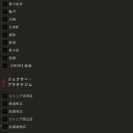
東小金井
亀戸
川崎
大井町
浦和
新宿
新小岩
池袋
【NEW!】板橋
ジェクサー・
プラチナジム
コトニア赤羽店
南浦和店
武蔵境店
コトニア国立店
レ
武蔵浦和店