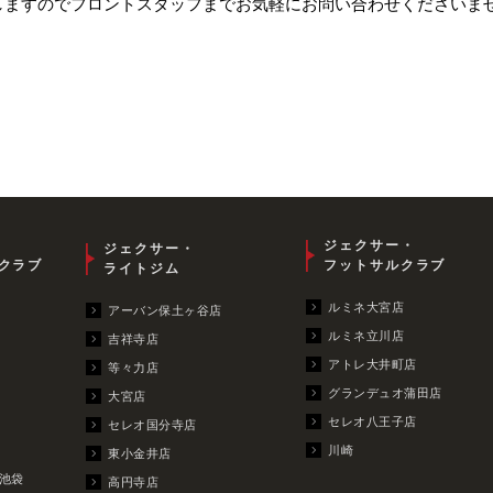
しますのでフロントスタッフまでお気軽にお問い合わせくださいま
ジェクサー・
ジェクサー・
クラブ
フットサルクラブ
ライトジム
ルミネ大宮店
アーバン保土ヶ谷店
ルミネ立川店
吉祥寺店
アトレ大井町店
等々力店
グランデュオ蒲田店
大宮店
セレオ八王子店
セレオ国分寺店
川崎
東小金井店
池袋
高円寺店