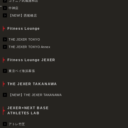
コトニア武蔵浦和店
ー
中神店
【NEW!】西船橋店
Fitness Lounge
THE JEXER TOKYO
THE JEXER TOKYO Annex
Fitness Lounge JEXER
東京ベイ海浜幕張
THE JEXER TAKANAWA
【NEW!】THE JEXER TAKANAWA
JEXER×NEXT BASE
ATHLETES LAB
アトレ竹芝