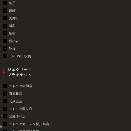
亀戸
川崎
大井町
浦和
新宿
新小岩
池袋
【NEW!】板橋
ジェクサー・
プラチナジム
コトニア赤羽店
南浦和店
武蔵境店
コトニア国立店
レ
武蔵浦和店
コトニアガーデン新川崎店
輪