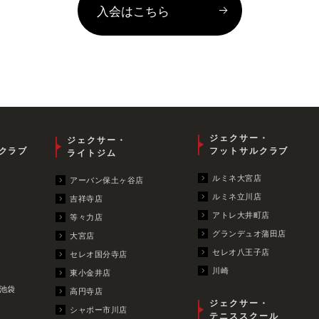
入会はこちら
ジェクサー・
ジェクサー・
クラブ
フットサルクラブ
ライトジム
ルミネ大宮店
アーバン保土ヶ谷店
ルミネ立川店
吉祥寺店
アトレ大井町店
等々力店
グランデュオ蒲田店
大宮店
セレオ八王子店
セレオ国分寺店
川崎
東小金井店
池袋
高円寺店
ジェクサー・
シャポー市川店
テニススクール