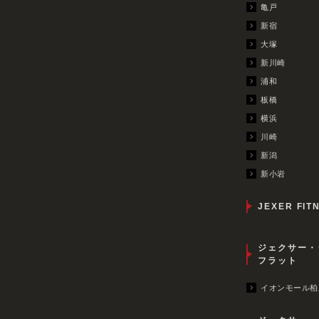
亀戸
新宿
大塚
新川崎
浦和
板橋
横浜
川崎
新潟
新小岩
JEXER FIT
ジェクサー・
フラット
イオンモール柏