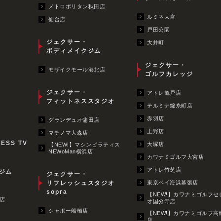
メトロポリタン秋田店
ルミネ大宮
仙台店
戸田公園
ジェクサー・
大井町
ボディメイクジム
ジェクサー・
モザイクモール港北店
ゴルフカレッジ
ジェクサー・
アトレ亀戸店
フィットネススタジオ
テルミナ錦糸町店
赤羽店
グランデュオ蒲田店
上野店
マチノマ大森店
NESS TV
大塚店
【NEW!】マシンピラティス
NEWoMan横浜店
カワナミゴルフ大宮店
アトレ竹芝店
ジム
ジェクサー・
リフレッシュスタジオ
東京ベイ海浜幕張店
sopra
【NEW!】カワナミゴルフセ
店
オ国分寺店
シャポー船橋店
【NEW!】カワナミゴルフ高
店