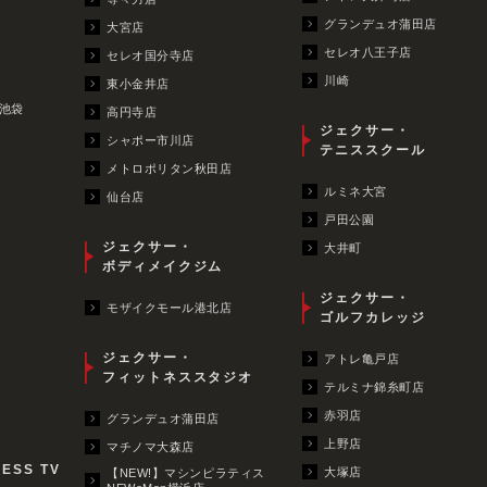
グランデュオ蒲田店
大宮店
セレオ八王子店
セレオ国分寺店
川崎
東小金井店
池袋
高円寺店
ジェクサー・
シャポー市川店
テニススクール
メトロポリタン秋田店
ルミネ大宮
仙台店
戸田公園
ジェクサー・
大井町
ボディメイクジム
ジェクサー・
モザイクモール港北店
ゴルフカレッジ
ジェクサー・
アトレ亀戸店
フィットネススタジオ
テルミナ錦糸町店
赤羽店
グランデュオ蒲田店
上野店
マチノマ大森店
NESS TV
大塚店
【NEW!】マシンピラティス