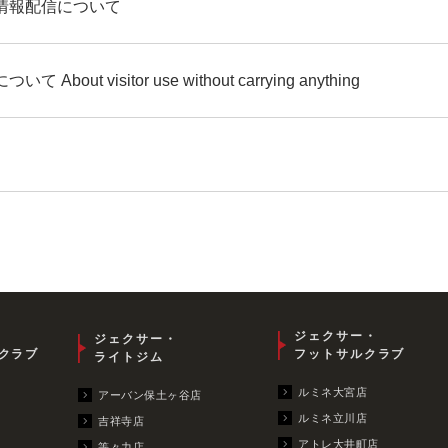
情報配信について
ut visitor use without carrying anything
ジェクサー・
ジェクサー・
クラブ
フットサルクラブ
ライトジム
ルミネ大宮店
アーバン保土ヶ谷店
ルミネ立川店
吉祥寺店
アトレ大井町店
等々力店