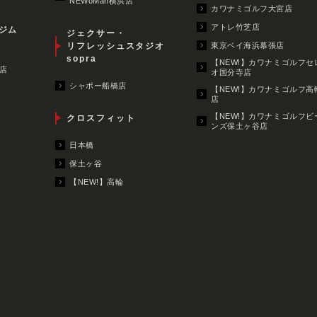
NEWoMan横浜店
カワナミゴルフ大宮店
アトレ竹芝店
ジム
ジェクサー・
リフレッシュスタジオ
東京ベイ海浜幕張店
sopra
【NEW!】カワナミゴルフセ
店
オ国分寺店
シャポー船橋店
【NEW!】カワナミゴルフ高
店
【NEW!】カワナミゴルフビ
クロスフィット
ンズ保土ヶ谷店
日本橋
保土ヶ谷
【NEW!】高輪