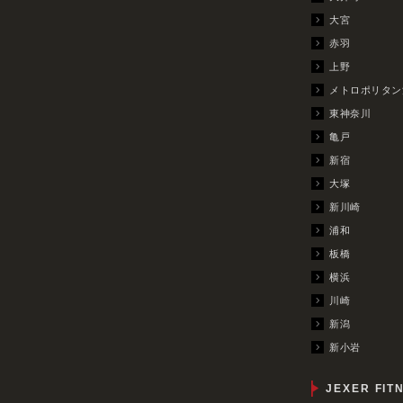
大宮
赤羽
上野
メトロポリタン
東神奈川
亀戸
新宿
大塚
新川崎
浦和
板橋
横浜
川崎
新潟
新小岩
JEXER FIT