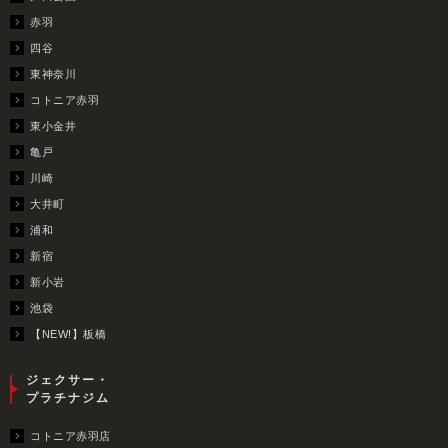
赤羽
四谷
東神奈川
コトニア赤羽
東小金井
亀戸
川崎
大井町
浦和
新宿
新小岩
池袋
【NEW!】板橋
ジェクサー・
プラチナジム
コトニア赤羽店