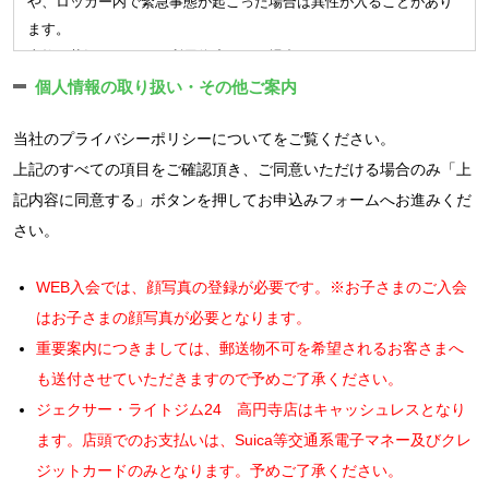
や、ロッカー内で緊急事態が起こった場合は異性が入ることがあり
会員は入会手続きによって付与された会員番号により、会社が
ある場合
す。
ます。
ウェブサイト上で提供するサービス（以下「ウェブサービス
（4）反社会的勢力等（暴力団、暴力団員、右翼団体、反社会的勢
※
一部の店舗、会員種別では休会制度はありません。
事故の状況によっては利用停止となる場合があります。
等」という）に登録されます。会員はウェブサービス等の利用
力、その他これに準ずる者）である、または資金提供その他を通
■退会、解約
AEDは利用者が使用できる場所に常設してあり、緊急時はスタッフ
個人情報の取り扱い・その他ご案内
規約に同意の上メールアドレス・パスワード等、所定の項目を
じて反社会的勢力等の維持、運営もしくは経営に協力もしくは関
クラブを辞める場合には退会の届出が必要です。
の有無にかかわらず使用することができます。
登録するものとします。
与する等反社会的勢力との何らかの交流もしくは関与を行ってい
退会手続きが完了されていない場合には、在籍扱いとなり、ご
当社の
プライバシーポリシー
についてをご覧ください。
館内に掲示されている避難口、避難経路の確認を行い、非常時は躊
会員は顔写真を登録し、クラブは入会手続きによって付与され
ると当社が判断した場合
利用が無い場合でも会費はお納め頂きます。
躇することなく使用してください。
上記のすべての項目をご確認頂き、ご同意いただける場合のみ「上
た会員番号を付したデジタル情報として保有し、本人確認等や
（5）その他、当社が利用登録を相当でないと判断した場合
※24時間営業店舗について、以下の事項を確認します。
記内容に同意する」ボタンを押してお申込みフォームへお進みくだ
3.その他
サービス提供する上での照合、サービスを利用いただくための
（ログインIDおよびパスワードの管理）
さい。
資格等の確認に利用します。
無人営業時間は定期的に警備保障会社による監視カメラでの巡
■入会キャンペーンについて
第3条 ユーザーは、自己の責任において、本サービスのログイン
クラブは会員に対し、クラブが認めた会員証等を交付します。
回を実施しています。
入会キャンペーンでご入会の場合は以下の適用条件がございま
IDおよびパスワードを管理するものとします。
会員証等は第三者に貸与又は譲渡することはできません。
WEB入会では、顔写真の登録が必要です。※お子さまのご入会
トイレ、シャワーブースで一定時間の滞留があると警備員が駆
す。
2. ユーザーは、いかなる場合にも、ログインIDおよびパスワー
会員はクラブが重複登録を認めた会員種別を除き、複数の会員
けつける場合があります。
はお子さまの顔写真が必要となります。
ドを第三者に譲渡または貸与することはできません。
在籍条件期間以上の在籍が特典の適用条件となります。期間内
登録は出来ないものとします。またウェブサービス利用のため
無人営業時間に緊急ブザーが押されると天井スピーカーからの
重要案内につきましては、郵送物不可を希望されるお客さまへ
3. 当社は、ログインIDとパスワードの組み合わせが登録情報と
でのご退会の場合、初期費用の割引分のお支払いが必要となり
のアカウント登録につきましても複数の登録は出来ないものと
呼び掛けがあります。
も送付させていただきますので予めご了承ください。
一致してログインされた場合には、そのログインIDを登録してい
ます。
します。
無人営業時間に扉が開錠しない場合は、入口に掲示されてある
るユーザー自身による利用とみなします。
期間内の休会も可能ですが、休会された月分、在籍条件は延長
ジェクサー・ライトジム24 高円寺店はキャッシュレスとなり
(個人情報保護) 第8条
緊急連絡先へ連絡をお願いします。
（通信料）
となります。
ます。店頭でのお支払いは、Suica等交通系電子マネー及びクレ
会社は、会社で取扱う会員の個人情報を別途定める「プライバシ
第4条 本サービス利用登録ならびに利用の際にかかる通信料は、
特典は予告なく、変更・終了する場合がございます。予めご了
ジットカードのみとなります。予めご了承ください。
ーポリシー」に従って適正に利用・管理します。
登録利用者、ユーザーの負担となります。但し当社所有の端末を
承ください。