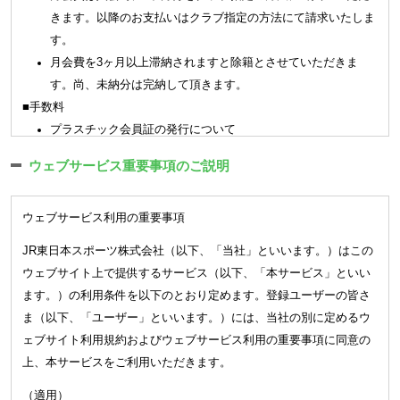
ブが認めた会員証もしくは会員証に代わる認証方式（以下「会
きます。以降のお支払いはクラブ指定の方法にて請求いたしま
員証等」という）を提示又は入退館システムに認証登録するこ
す。
ととします。
月会費を3ヶ月以上滞納されますと除籍とさせていただきま
(会員資格) 第4条
す。尚、未納分は完納して頂きます。
会員は、本会則に同意した方で、クラブが入会を承諾した方とし
■手数料
ます。但し、次の各号に該当する方は会員資格がありません。
プラスチック会員証の発行について
(1)
クラブの定めるメディカルチェックにおいて問題のあった方
3,300 円（税込）
(2)
会員として、又はその保護者として、品位と社会的信用の無
ウェブサービス重要事項のご説明
※
一部プラスチック会員証のご利用、発行ができない店舗があり
い方
ます。
(3)
暴力団関係者、反社会的勢力関係者、薬物による障害を有す
ウェブサービス利用の重要事項
紙の会員証の再発行について（キッズスクール）
る方
550 円（税込）
JR東日本スポーツ株式会社（以下、「当社」といいます。）はこの
(4)
刺青（タトゥーを含む）のある方（但し、クラブが別途定め
ウェブサイト上で提供するサービス（以下、「本サービス」といい
2．各種届出のご案内
る基準に準じて認めた場合は除く）
ます。）の利用条件を以下のとおり定めます。登録ユーザーの皆さ
各種届出はご本人様（18歳未満については保護者）によるお手続き
(5)
妊娠をしている方（マタニティスクールは除く）
ま（以下、「ユーザー」といいます。）には、当社の別に定めるウ
をお願い致します。
(6)
満１６歳未満の方（但し、各クラブの会員種別にて定められ
ェブサイト利用規約およびウェブサービス利用の重要事項に同意の
メール、お電話、ご郵送での受付は出来かねます。会員証ご持参の
た資格に該当する会員は除く）
上、本サービスをご利用いただきます。
上、窓口にてお手続きをお願い致します。
(7)
会社が運営管理を行うクラブを契約解除になった方
届出は前月16日から当月15日（休館日にあたる場合は店舗指定の期
(8)
その他クラブが会員としてふさわしくないと判断する方
（適用）