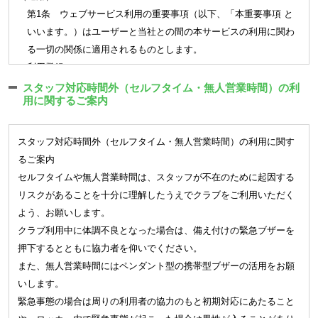
日）を届出受付期間とし、締切日の翌月（退会の場合は当月末）よ
(会員資格の譲渡) 第5条
第1条 ウェブサービス利用の重要事項（以下、「本重要事項 と
り適用されます。（3月末にご退会される場合は2/16～3/15までが届
クラブの会員資格は、本人限りとし、譲渡若しくは相続その他、
いいます。）はユーザーと当社との間の本サービスの利用に関わ
出受付期間です）
包括継承できないものとします。
る一切の関係に適用されるものとします。
各種届出は月単位で適用となります。
(未成年者) 第6条
（利用登録）
未成年者が入会を希望する場合には、本人とその親権者が連署の
第2条 登録希望者が当社の定める方法によって利用登録を申請
■変更・追加
スタッフ対応時間外（セルフタイム・無人営業時間）の利
上、入会申込を行うものとします。この場合、親権者は本会則に
用に関するご案内
し、当社がこれを承認することによって、利用登録が完了するも
会員種別、オプション契約の変更・追加ができます。
基づく責任を本人と連帯して負うものとします。
のとします。
オプションの追加については当月適用のお手続きができます。
2. 本サービスの利用は一部の会員種別を除き当社の運営するク
※
一部の店舗では会員種別の変更制度はございません。
第3章 入会・退会
スタッフ対応時間外（セルフタイム・無人営業時間）の利用に関す
ラブの会員に限ります
登録されている個人情報（名前、住所、連絡先、口座、メール
るご案内
(入会手続き) 第7条
3. 前項の一部の会員種別とはキッズスクールを指し、その会員
アドレス）については締切日に関わらずすみやかにご変更のお
セルフタイムや無人営業時間は、スタッフが不在のために起因する
クラブに入会を希望する方は、本会則に同意の上、入会手続き
種別に属する場合は会員の保護者をユーザーとして認め、本サー
手続きをしてください。
リスクがあることを十分に理解したうえでクラブをご利用いただく
を行い所定の料金等を納入し契約を行うことより会員となりま
ビスを利用することができます。
■休会
よう、お願いします。
す。手続き時に定めた利用開始日が到来したときから有効とす
4. 当社は、利用登録の申請者に以下の事由があると判断した場
1 ヶ月以上の長期間クラブをご利用されない場合、月単位で最
クラブ利用中に体調不良となった場合は、備え付けの緊急ブザーを
るものとします。
合、利用登録の申請を取り消しすることがあり、その理由につい
大 3 ヶ月まで休会が可能です。
押下するとともに協力者を仰いでください。
会員となる方は入会手続きの際、氏名、生年月日、性別、連絡
ては一切の開示義務を負わないものとします。
休会中は相互利用も含め施設のご利用はできません。
また、無人営業時間にはペンダント型の携帯型ブザーの活用をお願
先電話番号、現住所、緊急連絡先と電話番号、および会費決済
（1）利用登録の申請に際して虚偽の事項を届け出た場合
月の途中で休会を取消される場合には月会費との差額分のお支
いします。
に必要な情報を登録するものとします。また、会員となる方は
（2）本規約に違反したことがある者からの申請である場合
払いが必要です。
緊急事態の場合は周りの利用者の協力のもと初期対応にあたること
登録内容が正確であることを保証するものとします。
（3）別途定めるクラブ会則に違反したことがある者からの申請で
届け出た休会期間の満了をもって届出前の契約内容に復会しま