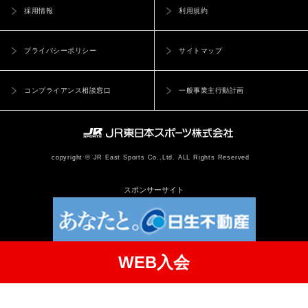
す
せて頂きます。
(2)
クラブの名誉を毀損し、又は秩序を乱したとき
採用情報
利用規約
・レッスン、スクールの振替、予約、欠席の登録、変更の届出
(3)
故意又は重大な過失により、クラブの施設、設備などを破壊
・メールの配信
したとき
プライバシーポリシー
サイトマップ
緊急案内メール･･･施設の不具合、休講等を案内するEメール（自
(4)
第 15 条に定める諸会費を 3 ヶ月以上滞納し、請求があって
動配信）
も納入しなかったとき（但し、滞納分につきましてはご請求
インフォメーションメール･･･イベントや情報を案内するEメール
コンプライアンス相談窓口
一般事業主行動計画
させて頂きます）
（登録後に受取の設定が可能）
(5)
スタッフの指示に従わないなどの行為によりクラブ運営に支
2. 当社は、ユーザーに通知することなく、本サービスの内容を
障をきたしたとき
変更しまたは本サービスの提供を中止することができるものと
(6)
入会・各種届出に際して虚偽の申告をしたとき
し、これによってユーザーに生じた損害について一切の責任を負
copyright © JR East Sports Co.,Ltd. ALL Rights Reserved
(7)
他の方やスタッフに対し迷惑となる行為をしたとき
いません。
(8)
第 24 条の禁止事項に違反したとき
（本サービスでの届出について）
スポンサーサイト
(9)
第 25 条の利用禁止の各号いずれかに該当することを偽って
第7条 ユーザーは、本サービスを利用し自ら操作し登録した前条
施設を利用したとき
第1項に明記する届出については、サイト上の最終確認のボタンを
(10)
その他クラブが会員として相応しくないと認めたとき
押すことでユーザーの承認行為、届出の申請となり、当社からの
(11)
入会手続き以降、在籍の意思が確認できない場合はクラブの
WEB入会
確認メールの送信完了をもって届出が完了したものとみなしま
判断で契約解除をする場合があります。
す。
(休会及び復会) 第12条
2. ユーザーが本サービスを利用し、届出した際に当社から送信
クラブの一部の会員種別においては、休会制度があります。