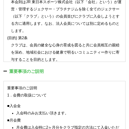
本会則はJR 東日本スポーツ株式会社（以下「会社」という）が運
営・管理するジェクサー・プラチナジムを除く全てのジェクサー
（以下「クラブ」という）の会員並びにクラブに入会しようとす
る方に適用します。なお、法人会員については別に定めるものと
します。
(目的) 第2条
クラブは、会員の健全な心身の育成を図ると共に会員相互の親睦
を深め、地域社会における健康で明るいコミュニティー作りに寄
与することを目的とします。
第2章 会員
重要事項のご説明
(会員) 第3条
重要事項のご説明
クラブは会員制とし、クラブの継続的な利用は会員に限られま
1．会費の取扱について
す。
クラブの会員種別、利用範囲、利用料金、利用条件、提供サー
■入会金
ビスについては新規設定、変更、廃止を含めクラブがこれを定
入会時のみお支払い頂きます。
めます｡
■月会費
会員はクラブ施設を利用する場合（手続きを含みます）はクラ
月会費は入会時に2ヶ月分をクラブ指定の方法にて入金いただ