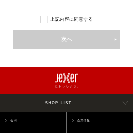
(会員資格の喪失) 第9条
使用した際の通信費は除きます。
過去3ヶ月以内に当社運営施設をご退会された方は特典の適用
会員は、次の各号に該当する場合は会員資格を喪失します。
（本サービスの提供の停止等）
ができません。
(1)
次条に定める退会の手続きを完了したとき
上記内容に同意する
第5条 当社は、以下の各号いずれかの事由があると判断した場
その他特典との併用はできません。
(2)
第 11 条により契約解除とされたとき
■会員証
合、ユーザーに事前に通知することなく本サービスの全部または
(3)
会員本人が死亡したとき
一部の提供を停止または中断する場合があります。
施設をご利用の際は必ず、登録店舗指定の自身の会員証（モバ
次へ
(4)
第 30 条により入会したクラブの全部を閉鎖したとき
（1）本サービスにかかるコンピュータシステムの保守点検または
イル・IC）をご持参ください。お持ちでない場合は入館をお断
(退会) 第10条
更新を行う場合
りすることがございます。
会員が自己都合により退会する場合は、クラブが指定した期日
■月会費のお支払いに登録されたクレジットカードの変更について
（2）地震、落雷、火災、停電またはその他の天災などによる不可
までに会員本人若しくはその保護者がクラブ所定の手続きを完
抗力により、本サービスの提供が困難となった場合
WEBサービスより変更が必要となります。
了することにより、クラブの指定が無い限りはクラブが指定し
（3）コンピュータまたは通信回線等が事故により停止した場合
クレジットカードの変更はWEBサービスでの手続き時に表示
た期日の締め切り当月の月末で退会することができます。
（4）その他、当社が本サービスの提供の停止または中断が必要と
された、期間より適用となります。
特別の事情がある場合を除き代理人による手続き又は電話その
判断した場合
上記期間より以前の月会費に未納がある場合、合算請求させて
他の方法による申し出は受付できません。
2. 当社は、本サービスの提供の停止または中断により、ユーザ
いただきます。
(契約解除) 第11条
SHOP LIST
■個人情報の取得について
ーまたは第三者が被ったいかなる不利益または損害について、理
クラブは、会員が次の各号に該当すると認めた場合は即時契約解
由を問わず一切の責任を負いません。
パーソナルトレーニングやスクール等、指導や施術を行う際に
除とすることができます。また契約解除となった場合、第15条に
（本サービス内容と本サービス内容の変更）
要配慮個人情報を取得する場合があります。その際には個人情
会則
企業情報
定める諸会費の返還はいたしません。
第6条 本サービスにおいて提供される提供内容は下記のとおりで
報保護委員会の発行する個人情報ガイドラインに基づき取得さ
(1)
法令、本会則、その他クラブの定める規則に違反したとき