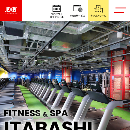
FITNESS
SPA
&
ITABASHI