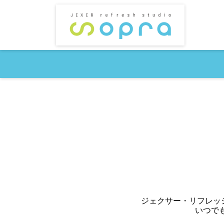
近トレしよう【ジェクサー】
岩盤ヨガ【女性専用】ス
岩盤ホットヨガ＆マシンピラティスsopra【JR船橋駅
ジェクサー・リフレッシ
いつで