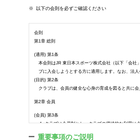
※
以下の会則を必ずご確認ください
会則
第1章 総則
(適用) 第1条
本会則はJR 東日本スポーツ株式会社（以下「会
ブに入会しようとする方に適用します。なお、法人
(目的) 第2条
クラブは、会員の健全な心身の育成を図ると共に会
第2章 会員
(会員) 第3条
クラブは会員制とし、クラブの継続的な利用は
クラブの会員種別、利用範囲、利用料金、利用
重要事項のご説明