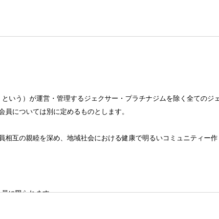
社」という）が運営・管理するジェクサー・プラチナジムを除く全てのジ
会員については別に定めるものとします。
員相互の親睦を深め、地域社会における健康で明るいコミュニティー作
会員に限られます。
条件、提供サービスについては新規設定、変更、廃止を含めクラブがこれ