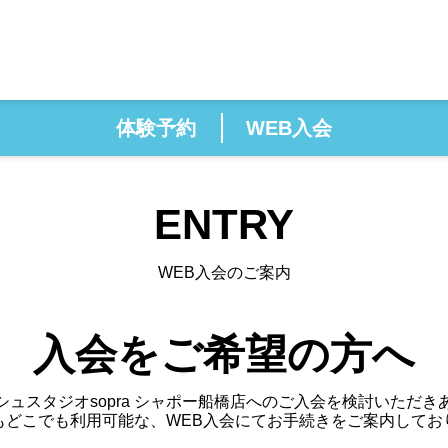
タジオ【ジェクサー・リフレッシュスタジオ sopra】
体験予約
WEB入会
直結】女性専用スタジオ
WEB入会のご案内
ENTRY
WEB入会のご案内
入会をご希望の方へ
ュスタジオsopra シャポー船橋店へのご入会を検討いただ
もどこでも利用可能な、WEB入会にてお手続きをご案内してお